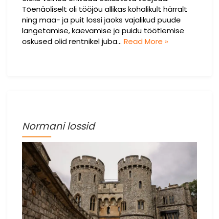
Tõenäoliselt oli tööjõu allikas kohalikult härralt
ning maa- ja puit lossi jaoks vajalikud puude
langetamise, kaevamise ja puidu töötlemise
oskused olid rentnikel juba…
Read More »
Normani lossid