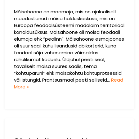
Mõisahoone on maamaja, mis on ajalooliselt
moodustanud mõisa halduskeskuse, mis on
Euroopa feodaalsüsteemi madalaim territoriaal
korraldusüksus. Mõisahoone oli mõisa feodaali
elumaja ehk “pealinn”. Mõisahoone esmajoones
oli suur saal, kuhu lisandusid abikorterid, kuna
feodaal sõja vähenemine võimaldas
rahulikumat koduelu. Üldjuhul peeti seal,
tavaliselt mõisa suures saalis, tema
“kohtuparuni” ehk mõisakohtu kohtuprotsessid
või istungid. Prantsusmaal peeti selliseid…
Read
More »