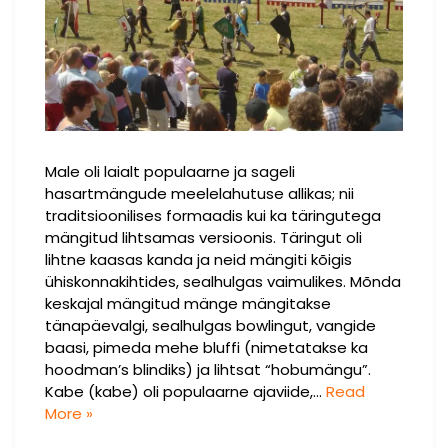
Male oli laialt populaarne ja sageli
hasartmängude meelelahutuse allikas; nii
traditsioonilises formaadis kui ka täringutega
mängitud lihtsamas versioonis. Täringut oli
lihtne kaasas kanda ja neid mängiti kõigis
ühiskonnakihtides, sealhulgas vaimulikes. Mõnda
keskajal mängitud mänge mängitakse
tänapäevalgi, sealhulgas bowlingut, vangide
baasi, pimeda mehe bluffi (nimetatakse ka
hoodman’s blindiks) ja lihtsat “hobumängu”.
Kabe (kabe) oli populaarne ajaviide,…
Read
More »