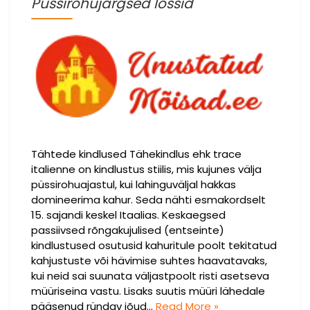
Püssirohujärgsed lossid
Tähtede kindlused Tähekindlus ehk trace
italienne on kindlustus stiilis, mis kujunes välja
püssirohuajastul, kui lahinguväljal hakkas
domineerima kahur. Seda nähti esmakordselt
15. sajandi keskel Itaalias. Keskaegsed
passiivsed rõngakujulised (entseinte)
kindlustused osutusid kahuritule poolt tekitatud
kahjustuste või hävimise suhtes haavatavaks,
kui neid sai suunata väljastpoolt risti asetseva
müüriseina vastu. Lisaks suutis müüri lähedale
pääsenud ründav jõud…
Read More »