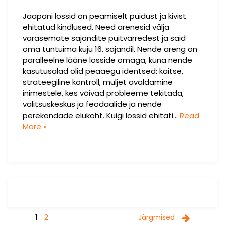
Jaapani lossid on peamiselt puidust ja kivist
ehitatud kindlused. Need arenesid välja
varasemate sajandite puitvarredest ja said
oma tuntuima kuju 16. sajandil. Nende areng on
paralleelne lääne losside omaga, kuna nende
kasutusalad olid peaaegu identsed: kaitse,
strateegiline kontroll, muljet avaldamine
inimestele, kes võivad probleeme tekitada,
valitsuskeskus ja feodaalide ja nende
perekondade elukoht. Kuigi lossid ehitati…
Read
More »
Navigeerimine
1
2
Järgmised