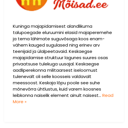
Kuninga majapidamisest alandlikuma
talupoegade eluruumini elasid majaperemehe
ja tema lähimate suguvõsaga koos enam-
vähem kauged sugulased ning erinev arv
teenijaid ja ülalpeetavaid. Keskaegse
majapidamise struktuur lagunes suures osas
privaatsuse tulekuga uusajal. Keskaegse
aadliperekonna militaarsest iseloomust
tulenevalt oli selle koosseis valdavalt
meessoost. Keskaja lõpu poole see suhe
mõnevõrra ühtlustus, kuid varem koosnes
leibkonna naiselik element ainult naisest…
Read
More »