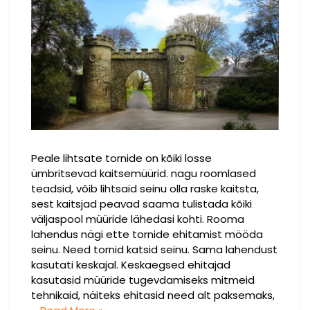
Peale lihtsate tornide on kõiki losse
ümbritsevad kaitsemüürid. nagu roomlased
teadsid, võib lihtsaid seinu olla raske kaitsta,
sest kaitsjad peavad saama tulistada kõiki
väljaspool müüride lähedasi kohti. Rooma
lahendus nägi ette tornide ehitamist mööda
seinu. Need tornid katsid seinu. Sama lahendust
kasutati keskajal. Keskaegsed ehitajad
kasutasid müüride tugevdamiseks mitmeid
tehnikaid, näiteks ehitasid need alt paksemaks,