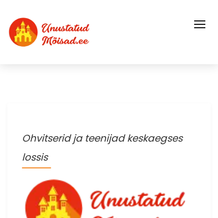
Skip
to
content
Ohvitserid ja teenijad keskaegses
lossis