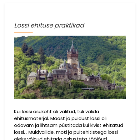
Lossi ehituse praktikad
Kui lossi asukoht oli valitud, tuli valida
ehitusmaterjal. Maast ja puidust lossi oli
odavam ja lihtsam püstitada kui kivist ehitatud
lossi. . Muldvallide, moti ja puitehitistega lossi
oleks võinud ehitada oskusteta tööjõud.