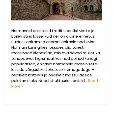
Normannid eelistasid traditsioonilisi Motte ja
Bailey stiilis losse, kuid neil on oluline erinevus.
Puidust ehitamise asemel ehitasid nad kivist.
Normani kuninglikes lossides olid täiesti
massiivsed kivihoidlad, mis avaldavad muljet ka
tänapäeval. Inglismaal, kus nad polnud kunagi
populaarsed, ehitasid normannid massiivsete
losside võrgustiku tohutute kivimägedega –
osaliselt kaitseks ja osaliselt mässu ideede
peletamiseks. Need struktuurid saatsid…
Read
More »