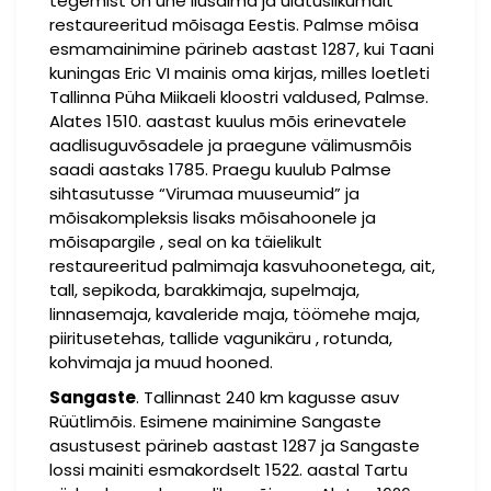
tegemist on ühe ilusaima ja ulatuslikumalt
restaureeritud mõisaga Eestis. Palmse mõisa
esmamainimine pärineb aastast 1287, kui Taani
kuningas Eric VI mainis oma kirjas, milles loetleti
Tallinna Püha Miikaeli kloostri valdused, Palmse.
Alates 1510. aastast kuulus mõis erinevatele
aadlisuguvõsadele ja praegune välimusmõis
saadi aastaks 1785. Praegu kuulub Palmse
sihtasutusse “Virumaa muuseumid” ja
mõisakompleksis lisaks mõisahoonele ja
mõisapargile , seal on ka täielikult
restaureeritud palmimaja kasvuhoonetega, ait,
tall, sepikoda, barakkimaja, supelmaja,
linnasemaja, kavaleride maja, töömehe maja,
piiritusetehas, tallide vagunikäru , rotunda,
kohvimaja ja muud hooned.
Sangaste
. Tallinnast 240 km kagusse asuv
Rüütlimõis. Esimene mainimine Sangaste
asustusest pärineb aastast 1287 ja Sangaste
lossi mainiti esmakordselt 1522. aastal Tartu