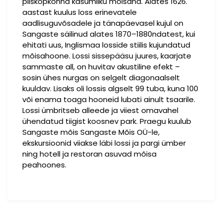
piiskopkonna kasumliku mõisana. Alates 1626.
aastast kuulus loss erinevatele
aadlisuguvõsadele ja tänapäevasel kujul on
Sangaste säilinud alates 1870–1880ndatest, kui
ehitati uus, Inglismaa losside stiilis kujundatud
mõisahoone. Lossi sissepääsu juures, kaarjate
sammaste all, on huvitav akustiline efekt –
sosin ühes nurgas on selgelt diagonaalselt
kuuldav. Lisaks oli lossis algselt 99 tuba, kuna 100
või enama toaga hooneid lubati ainult tsaarile.
Lossi ümbritseb alleede ja viiest omavahel
ühendatud tiigist koosnev park. Praegu kuulub
Sangaste mõis Sangaste Mõis OÜ-le,
ekskursioonid viiakse läbi lossi ja pargi ümber
ning hotell ja restoran asuvad mõisa
peahoones.