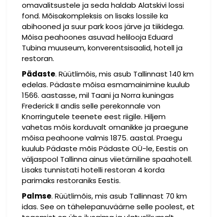
omavalitsustele ja seda haldab Alatskivi lossi
fond. Mõisakompleksis on lisaks lossile ka
abihooned ja suur park koos järve ja tiikidega.
Mõisa peahoones asuvad helilooja Eduard
Tubina muuseum, konverentsisaalid, hotell ja
restoran.
Pädaste
. Rüütlimõis, mis asub Tallinnast 140 km
edelas. Pädaste mõisa esmamainimine kuulub
1566. aastasse, mil Taani ja Norra kuningas
Frederick II andis selle perekonnale von
Knorringutele teenete eest riigile. Hiljem
vahetas mõis korduvalt omanikke ja praegune
mõisa peahoone valmis 1875. aastal. Praegu
kuulub Pädaste mõis Pädaste OÜ-le, Eestis on
väljaspool Tallinna ainus viietärniline spaahotell.
Lisaks tunnistati hotelli restoran 4 korda
parimaks restoraniks Eestis.
Palmse
. Rüütlimõis, mis asub Tallinnast 70 km
idas. See on tähelepanuväärne selle poolest, et