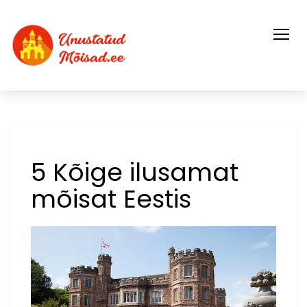
Skip
to
content
5 Kõige ilusamat
mõisat Eestis