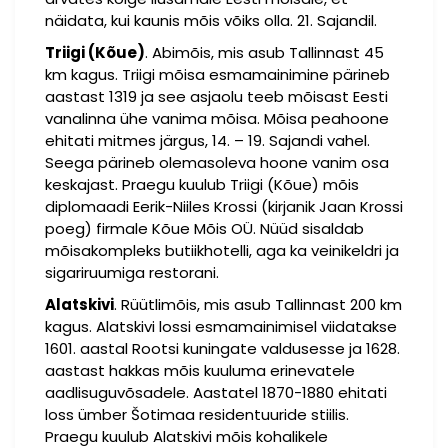
näidata, kui kaunis mõis võiks olla. 21. Sajandil.
Triigi (Kõue)
. Abimõis, mis asub Tallinnast 45
km kagus. Triigi mõisa esmamainimine pärineb
aastast 1319 ja see asjaolu teeb mõisast Eesti
vanalinna ühe vanima mõisa. Mõisa peahoone
ehitati mitmes järgus, 14. – 19. Sajandi vahel.
Seega pärineb olemasoleva hoone vanim osa
keskajast. Praegu kuulub Triigi (Kõue) mõis
diplomaadi Eerik-Niiles Krossi (kirjanik Jaan Krossi
poeg) firmale Kõue Mõis OÜ. Nüüd sisaldab
mõisakompleks butiikhotelli, aga ka veinikeldri ja
sigariruumiga restorani.
Alatskivi
. Rüütlimõis, mis asub Tallinnast 200 km
kagus. Alatskivi lossi esmamainimisel viidatakse
1601. aastal Rootsi kuningate valdusesse ja 1628.
aastast hakkas mõis kuuluma erinevatele
aadlisuguvõsadele. Aastatel 1870-1880 ehitati
loss ümber Šotimaa residentuuride stiilis.
Praegu kuulub Alatskivi mõis kohalikele