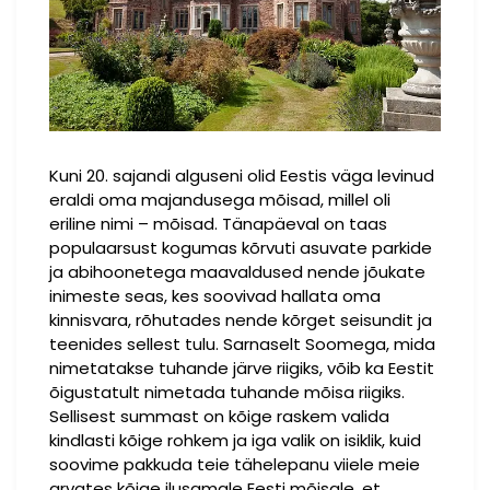
Kuni 20. sajandi alguseni olid Eestis väga levinud
eraldi oma majandusega mõisad, millel oli
eriline nimi – mõisad. Tänapäeval on taas
populaarsust kogumas kõrvuti asuvate parkide
ja abihoonetega maavaldused nende jõukate
inimeste seas, kes soovivad hallata oma
kinnisvara, rõhutades nende kõrget seisundit ja
teenides sellest tulu. Sarnaselt Soomega, mida
nimetatakse tuhande järve riigiks, võib ka Eestit
õigustatult nimetada tuhande mõisa riigiks.
Sellisest summast on kõige raskem valida
kindlasti kõige rohkem ja iga valik on isiklik, kuid
soovime pakkuda teie tähelepanu viiele meie
arvates kõige ilusamale Eesti mõisale, et